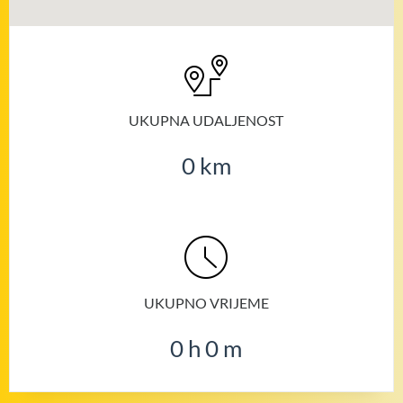
UKUPNA UDALJENOST
0
km
UKUPNO VRIJEME
0
h
0
m