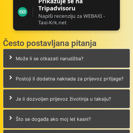
Prikazuje se na
Tripadvisoru
Napiši recenziju za WEBAXI -
Taxi-Krk.net
Često postavljana pitanja
Može li se otkazati narudžba?
Postoji li dodatna naknada za prijevoz prtljage?
Je li dozvoljen prijevoz životinja u taksiju?
Što se događa ako moj let kasni?