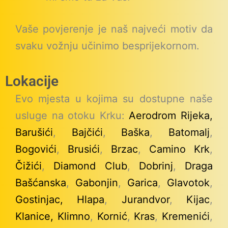
Vaše povjerenje je naš najveći motiv da
svaku vožnju učinimo besprijekornom.
Lokacije
Evo mjesta u kojima su dostupne naše
usluge na otoku Krku:
Aerodrom Rijeka,
Barušići
,
Bajčići
,
Baška
,
Batomalj
,
Bogovići
,
Brusići
,
Brzac
,
Camino Krk
,
Čižići
,
Diamond Club
,
Dobrinj
,
Draga
Bašćanska
,
Gabonjin
,
Garica
,
Glavotok
,
Gostinjac,
Hlapa
,
Jurandvor
,
Kijac
,
Klanice,
Klimno
,
Kornić
,
Kras
,
Kremenići
,