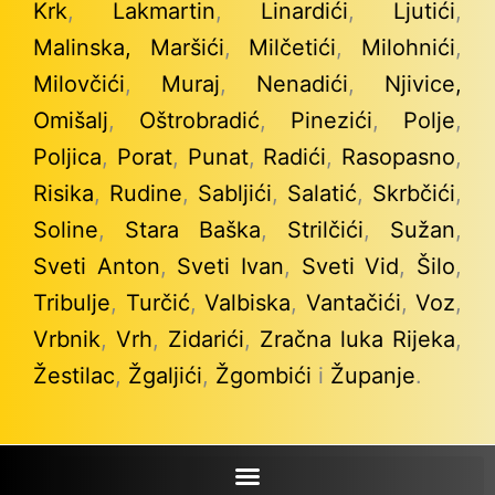
Krk
,
Lakmartin
,
Linardići
,
Ljutići
,
Malinska,
Maršići
,
Milčetići
,
Milohnići
,
Milovčići
,
Muraj
,
Nenadići
,
Njivice,
Omišalj
,
Oštrobradić
,
Pinezići
,
Polje
,
Poljica
,
Porat
,
Punat
,
Radići
,
Rasopasno
,
Risika
,
Rudine
,
Sabljići
,
Salatić
,
Skrbčići
,
Soline
,
Stara Baška
,
Strilčići
,
Sužan
,
Sveti Anton
,
Sveti Ivan
,
Sveti Vid
,
Šilo
,
Tribulje
,
Turčić
,
Valbiska
,
Vantačići
,
Voz
,
Vrbnik
,
Vrh
,
Zidarići
,
Zračna luka Rijeka
,
Žestilac
,
Žgaljići
,
Žgombići
i
Županje
.