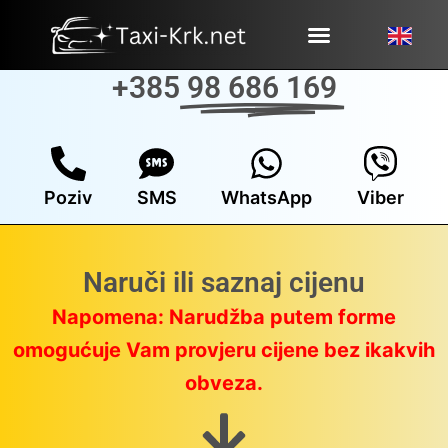
Skip
to
content
+385
98 686 169
Poziv
SMS
WhatsApp
Viber
Naruči ili saznaj cijenu
Napomena: Narudžba putem forme
omogućuje Vam provjeru cijene bez ikakvih
obveza.