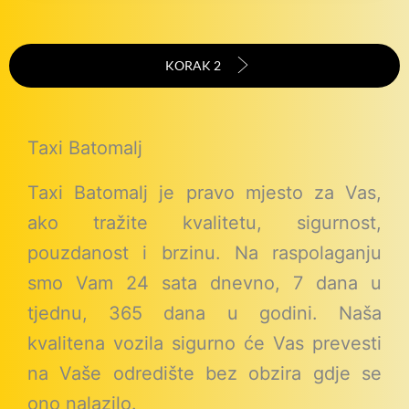
KORAK 2
Taxi Batomalj
Taxi Batomalj je pravo mjesto za Vas,
ako tražite kvalitetu, sigurnost,
pouzdanost i brzinu. Na raspolaganju
smo Vam 24 sata dnevno, 7 dana u
tjednu, 365 dana u godini. Naša
kvalitena vozila sigurno će Vas prevesti
na Vaše odredište bez obzira gdje se
ono nalazilo.